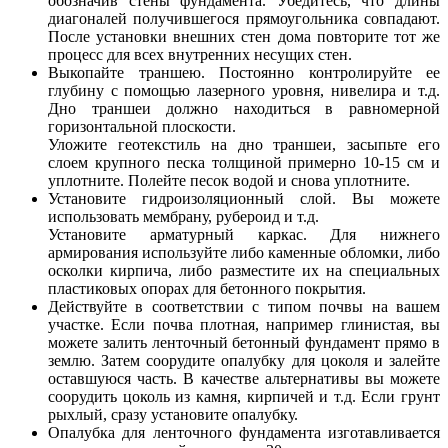
обозначив стены фундамента. Убедитесь, что длины
диагоналей получившегося прямоугольника совпадают.
После установки внешних стен дома повторите тот же
процесс для всех внутренних несущих стен.
Выкопайте траншею. Постоянно контролируйте ее
глубину с помощью лазерного уровня, нивелира и т.д.
Дно траншеи должно находиться в равномерной
горизонтальной плоскости.
Уложите геотекстиль на дно траншеи, засыпьте его
слоем крупного песка толщиной примерно 10-15 см и
уплотните. Полейте песок водой и снова уплотните.
Установите гидроизоляционный слой. Вы можете
использовать мембрану, рубероид и т.д.
Установите арматурный каркас. Для нижнего
армирования используйте либо каменные обломки, либо
осколки кирпича, либо разместите их на специальных
пластиковых опорах для бетонного покрытия.
Действуйте в соответствии с типом почвы на вашем
участке. Если почва плотная, например глинистая, вы
можете залить ленточный бетонный фундамент прямо в
землю. Затем соорудите опалубку для цоколя и залейте
оставшуюся часть. В качестве альтернативы вы можете
соорудить цоколь из камня, кирпичей и т.д. Если грунт
рыхлый, сразу установите опалубку.
Опалубка для ленточного фундамента изготавливается