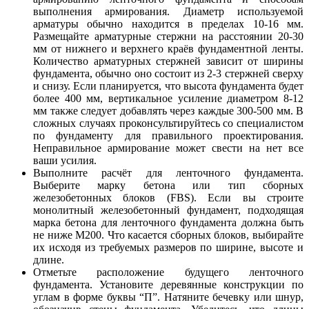
выполнения армирования. Диаметр используемой
арматуры обычно находится в пределах 10-16 мм.
Размещайте арматурные стержни на расстоянии 20-30
мм от нижнего и верхнего краёв фундаментной ленты.
Количество арматурных стержней зависит от ширины
фундамента, обычно оно состоит из 2-3 стержней сверху
и снизу. Если планируется, что высота фундамента будет
более 400 мм, вертикальное усиление диаметром 8-12
мм также следует добавлять через каждые 300-500 мм. В
сложных случаях проконсультируйтесь со специалистом
по фундаменту для правильного проектирования.
Неправильное армирование может свести на нет все
ваши усилия.
Выполните расчёт для ленточного фундамента.
Выберите марку бетона или тип сборных
железобетонных блоков (FBS). Если вы строите
монолитный железобетонный фундамент, подходящая
марка бетона для ленточного фундамента должна быть
не ниже M200. Что касается сборных блоков, выбирайте
их исходя из требуемых размеров по ширине, высоте и
длине.
Отметьте расположение будущего ленточного
фундамента. Установите деревянные конструкции по
углам в форме буквы “П”. Натяните бечевку или шнур,