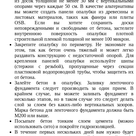
из досок толщиной не менее 30 мм с вертикальными
опорами через каждые 50 см. В качестве альтернативы
вы можете создать панели опалубки из древесины и
листовых материалов, таких как фанера или плиты
OSB. Если вы хотите сохранить доски
неповрежденными и свободными от бетона, застелите
внутреннюю поверхность опалубки плотной
строительной пленкой толщиной не менее 100 микрон.
Закрепите опалубку по периметру. Не экономьте на
этом, так как бетон очень тяжелый и может легко
раздавить конструкцию с недостаточной опорой. Для
крепления панелей опалубки используйте шипы
(стержни с резьбой), пропущенные через секции
пластиковой водопроводной трубы, чтобы защитить их
от бетона.
Залейте бетон в опалубку. Заливку ленточного
фундамента следует производить за один прием. В
крайнем случае, вы можете заливать фундамент в
несколько этапов, но в таком случае это следует делать
слой за слоем без каких-либо вертикальных зазоров.
Марка бетона для ленточного фундамента должна быть
М200 или выше.
Посыпьте бетон тонким слоем цемента (можно
использовать сито) и покройте гидроизоляцией.
В течение первых нескольких дней вам нужно будет